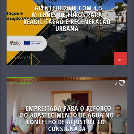
ALENTEJO 2030 COM 4,5
MILHÕES DE EUROS PARA
REABILITAÇÃO E REGENERAÇÃO
URBANA
07/08/2026
DESTAQUES
0
EMPREITADA PARA O REFORÇO
DO ABASTECIMENTO DE ÁGUA NO
CONCELHO DE ALJUSTREL FOI
CONSIGNADA