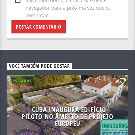
Salve meu nome, e-mail e site neste
navegador para a próxima vez que eu
comentar.
VOCÊ TAMBÉM PODE GOSTAR
DESTAQUES
0
CUBA INAUGURA EDIFÍCIO
PILOTO NO ÂMBITO DE PROJETO
EUROPEU