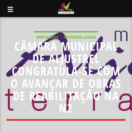
DESTAQUES
NOTÍCIAS LOCAIS
CÂMARA MUNICIPAL
DE ALJUSTREL
CONGRATULA-SE COM
O AVANÇAR DE OBRAS
DE REABILITAÇÃO NA
N2