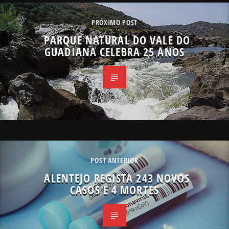
PRÓXIMO POST
PARQUE NATURAL DO VALE DO
GUADIANA CELEBRA 25 ANOS
POST ANTERIOR
ALENTEJO REGISTA 243 NOVOS
CASOS E 4 MORTES