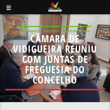
DESTAQUES
NOTICIAS
NOTÍCIAS LOCAIS
CÂMARA DE
NOTÍCIAS NACIONAIS
VIDIGUEIRA REUNIU
COM JUNTAS DE
FREGUESIA DO
CONCELHO