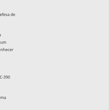
efesa de
a
 num
onhecer
KC-390
 uma