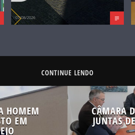
07/08/2026
CONTINUE LENDO
RA HOMEM
CÂMARA D
STO EM
JUNTAS D
EJO