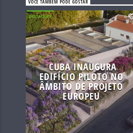
VOCÊ TAMBÉM PODE GOSTAR
DESTAQUES
0
CUBA INAUGURA
EDIFÍCIO PILOTO NO
ÂMBITO DE PROJETO
EUROPEU