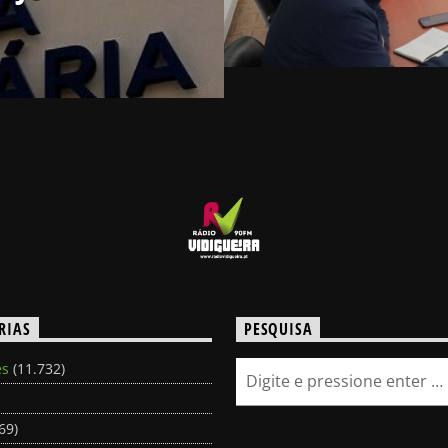
RIAS
PESQUISA
es
(11.732)
69)