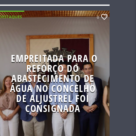
DESTAQUES
0
EMPREITADA PARA O
REFORÇO DO
ABASTECIMENTO DE
ÁGUA NO CONCELHO
DE ALJUSTREL FOI
CONSIGNADA