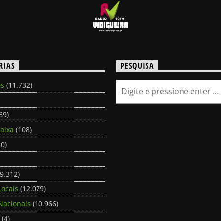
RIAS
PESQUISA
es
(11.732)
69)
aixa
(108)
0)
9.312)
Locais
(12.079)
Nacionais
(10.966)
(4)