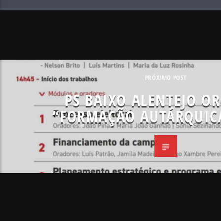
PRÓXIMO POST
PS BAIXO ALENTEJO O
“FORMAÇÃO AUTÁRQUICA