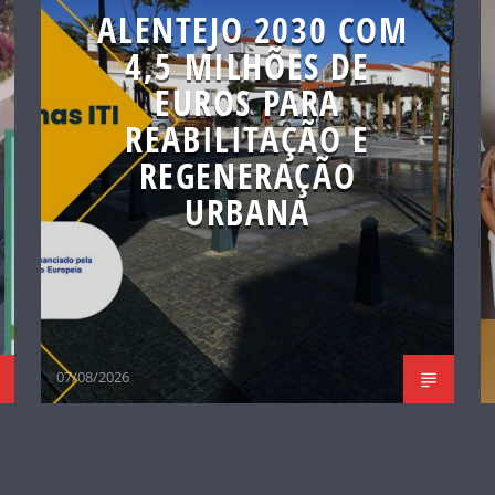
ALENTEJO 2030 COM
4,5 MILHÕES DE
EUROS PARA
REABILITAÇÃO E
REGENERAÇÃO
URBANA
07/08/2026