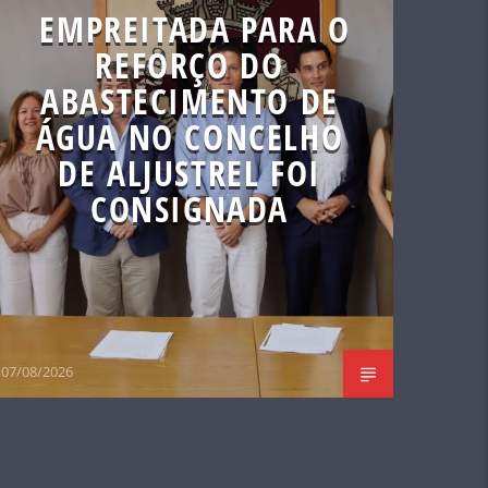
EMPREITADA PARA O
REFORÇO DO
ABASTECIMENTO DE
ÁGUA NO CONCELHO
DE ALJUSTREL FOI
CONSIGNADA
07/08/2026