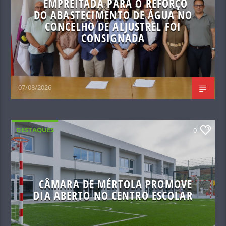
EMPREITADA PARA O REFORÇO
DO ABASTECIMENTO DE ÁGUA NO
CONCELHO DE ALJUSTREL FOI
CONSIGNADA
07/08/2026
DESTAQUES
0
CÂMARA DE MÉRTOLA PROMOVE
DIA ABERTO NO CENTRO ESCOLAR