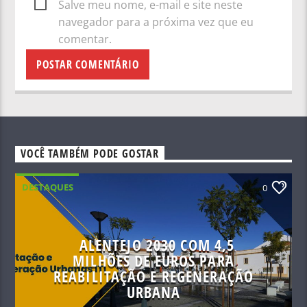
Salve meu nome, e-mail e site neste
navegador para a próxima vez que eu
comentar.
VOCÊ TAMBÉM PODE GOSTAR
DESTAQUES
0
ALENTEJO 2030 COM 4,5
MILHÕES DE EUROS PARA
REABILITAÇÃO E REGENERAÇÃO
URBANA