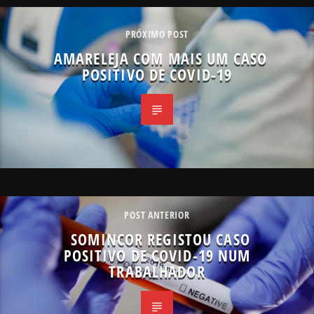
PRÓXIMO POST
AMARELEJA COM MAIS UM CASO
POSITIVO DE COVID-19
POST ANTERIOR
SOMINCOR REGISTOU CASO
POSITIVO DE COVID-19 NUM
TRABALHADOR