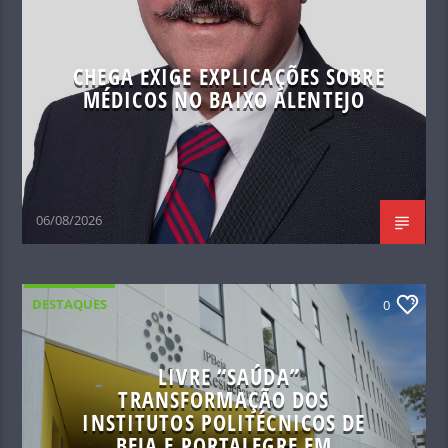
CHEGA EXIGE EXPLICAÇÕES SOBRE
MÉDICOS NO BAIXO ALENTEJO
06/08/2026
DESTAQUES
0
LIVRE “SAÚDA”
TRANSFORMAÇÃO DOS
INSTITUTOS POLITÉCNICOS DE
BEJA E PORTALEGRE EM