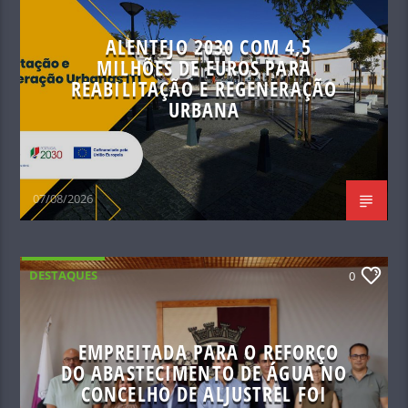
ALENTEJO 2030 COM 4,5
MILHÕES DE EUROS PARA
REABILITAÇÃO E REGENERAÇÃO
URBANA
07/08/2026
DESTAQUES
0
EMPREITADA PARA O REFORÇO
DO ABASTECIMENTO DE ÁGUA NO
CONCELHO DE ALJUSTREL FOI