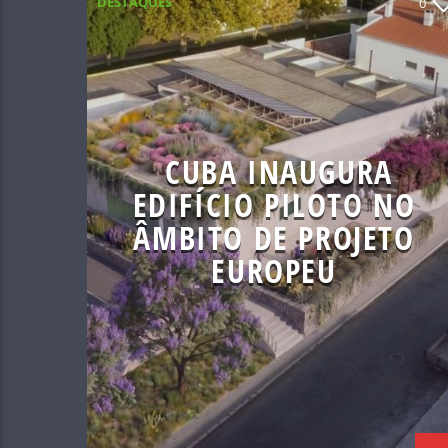
DESTAQUES
0
CUBA INAUGURA
EDIFÍCIO PILOTO NO
ÂMBITO DE PROJETO
EUROPEU