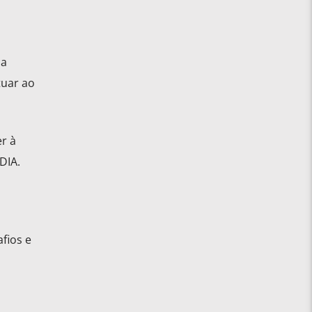
ua
tuar ao
r à
DIA.
fios e