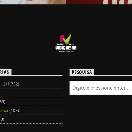
RIAS
PESQUISA
es
(11.732)
69)
aixa
(108)
0)