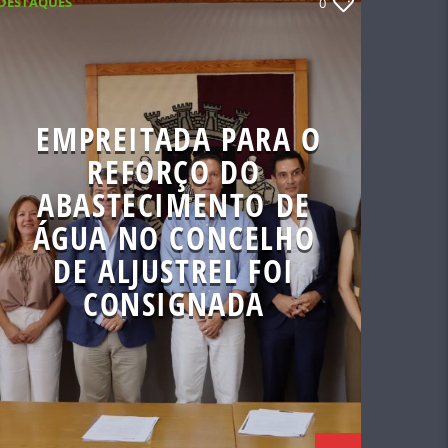
DESTAQUES
0
EMPREITADA PARA O
REFORÇO DO
ABASTECIMENTO DE
ÁGUA NO CONCELHO
DE ALJUSTREL FOI
CONSIGNADA