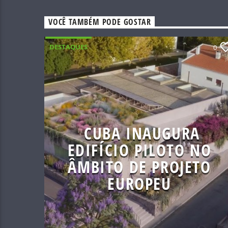
VOCÊ TAMBÉM PODE GOSTAR
DESTAQUES
0
CUBA INAUGURA
EDIFÍCIO PILOTO NO
ÂMBITO DE PROJETO
EUROPEU