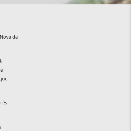
 Nova da
á
de
rque
três
a