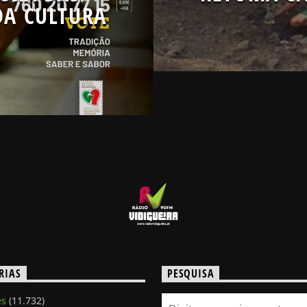
DA CULTURA
RIAS
PESQUISA
es
(11.732)