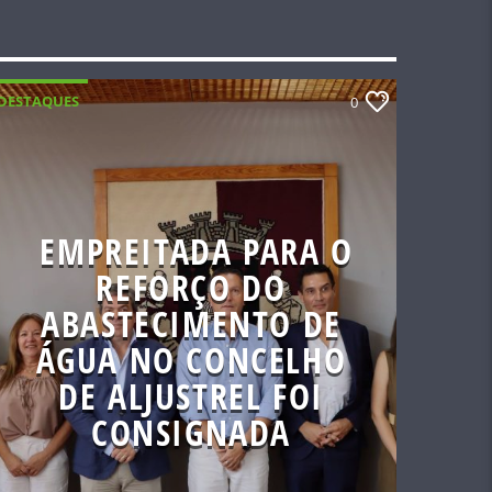
DESTAQUES
0
EMPREITADA PARA O
REFORÇO DO
ABASTECIMENTO DE
ÁGUA NO CONCELHO
DE ALJUSTREL FOI
CONSIGNADA