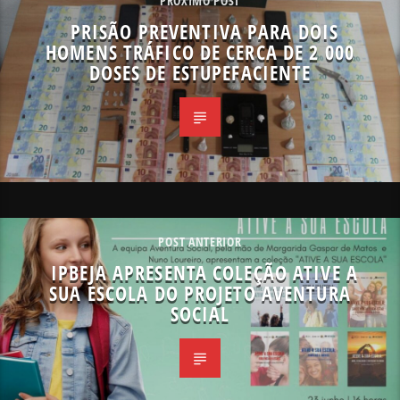
PRÓXIMO POST
PRISÃO PREVENTIVA PARA DOIS
HOMENS TRÁFICO DE CERCA DE 2 000
DOSES DE ESTUPEFACIENTE
POST ANTERIOR
IPBEJA APRESENTA COLEÇÃO ATIVE A
SUA ESCOLA DO PROJETO AVENTURA
SOCIAL