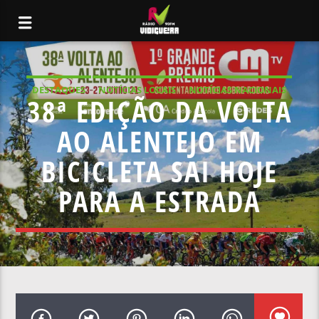
DESTAQUES
NOTÍCIAS LOCAIS
NOTÍCIAS NACIONAIS
38ª EDIÇÃO DA VOLTA
AO ALENTEJO EM
BICICLETA SAI HOJE
PARA A ESTRADA