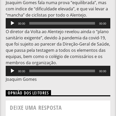
Joaquim Gomes fala numa prova “equilibrada”, mas
com indice de “dificuldade elevada”, e que vai levar a
“mancha” de ciclistas por todo o Alentejo.
Reprodutor
00:00
00:00
de
O diretor da Volta ao Alentejo revelou ainda o “plano
áudio
sanitário exigente”, devido à pandemia da covid-19,
que foi sujeito ao parecer da Direção-Geral de Saúde,
que passa pela testagem a todos os elementos das
equipas, bem como o colégio de comissários e os
membros da organização.
Reprodutor
00:00
00:00
de
Joaquim Gomes
áudio
OPNIÃO DOS LEITORES
DEIXE UMA RESPOSTA