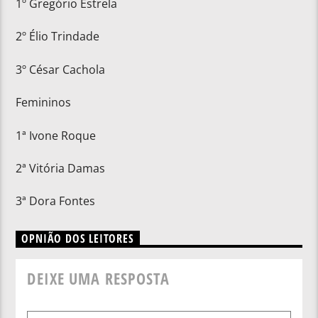
1º Gregório Estrela
2º Élio Trindade
3º César Cachola
Femininos
1ª Ivone Roque
2ª Vitória Damas
3ª Dora Fontes
OPNIÃO DOS LEITORES
DEIXE UMA RESPOSTA