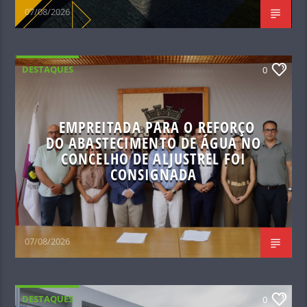
07/08/2026
DESTAQUES
0
EMPREITADA PARA O REFORÇO
DO ABASTECIMENTO DE ÁGUA NO
CONCELHO DE ALJUSTREL FOI
CONSIGNADA
07/08/2026
DESTAQUES
0