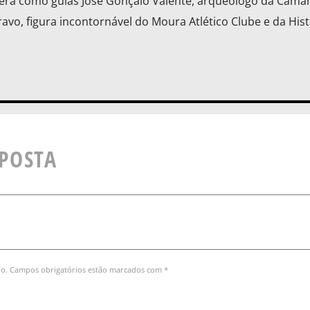
terá como guias José Gonçalo Valente, arqueólogo da Câma
avo, figura incontornável do Moura Atlético Clube e da Hist
SPOSTA
do. Campos obrigatórios estão marcados com *