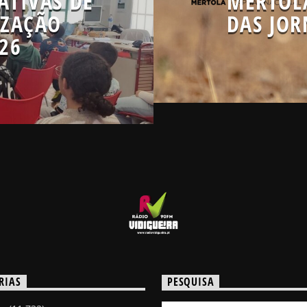
ATIVAS DE
MÉRTOL
IZAÇÃO
DAS JOR
26
RIAS
PESQUISA