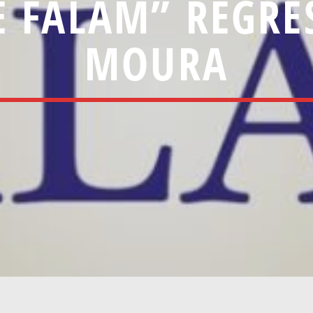
 FALAM” REGRE
MOURA