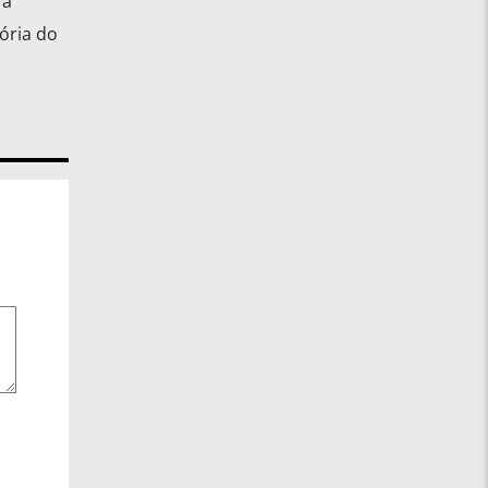
ra
ória do