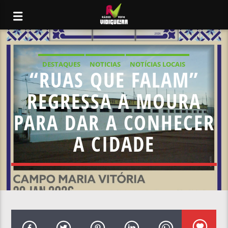
DESTAQUES
NOTICIAS
NOTÍCIAS LOCAIS
“RUAS QUE FALAM”
NOTÍCIAS NACIONAIS
REGRESSA A MOURA
PARA DAR A CONHECER
A CIDADE