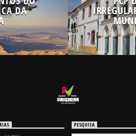
ENTOS DO
PCP 
ICA DA
IRREGULA
A
MUNI
RIAS
PESQUISA