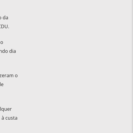
o da
CDU.
ão
ndo dia
izeram o
de
lquer
 à custa