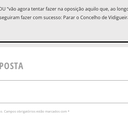
U “vão agora tentar fazer na oposição aquilo que, ao long
eguiram fazer com sucesso: Parar o Concelho de Vidigueir
SPOSTA
do. Campos obrigatórios estão marcados com *