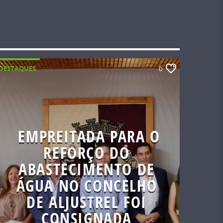
DESTAQUES
0
EMPREITADA PARA O
REFORÇO DO
ABASTECIMENTO DE
ÁGUA NO CONCELHO
DE ALJUSTREL FOI
CONSIGNADA