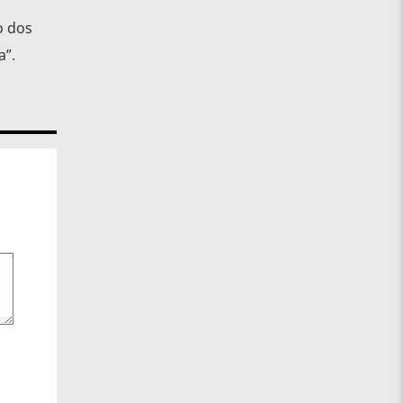
o dos
a”.