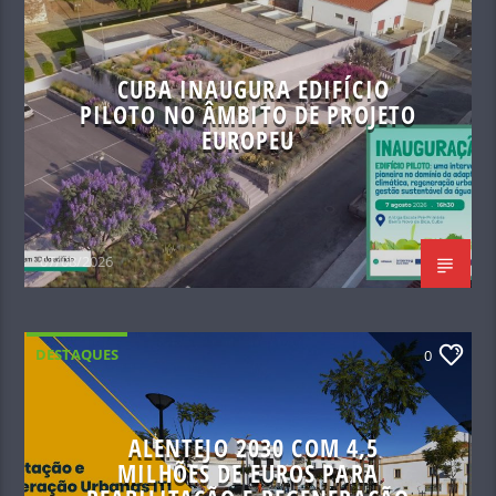
CUBA INAUGURA EDIFÍCIO
PILOTO NO ÂMBITO DE PROJETO
EUROPEU
07/08/2026
DESTAQUES
0
ALENTEJO 2030 COM 4,5
MILHÕES DE EUROS PARA