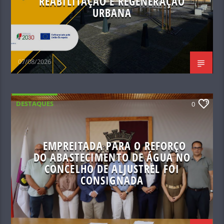
REABILITAÇÃO E REGENERAÇÃO
URBANA
07/08/2026
DESTAQUES
0
EMPREITADA PARA O REFORÇO
DO ABASTECIMENTO DE ÁGUA NO
CONCELHO DE ALJUSTREL FOI
CONSIGNADA