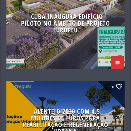
CUBA INAUGURA EDIFÍCIO
PILOTO NO ÂMBITO DE PROJETO
EUROPEU
07/08/2026
DESTAQUES
0
ALENTEJO 2030 COM 4,5
MILHÕES DE EUROS PARA
REABILITAÇÃO E REGENERAÇÃO