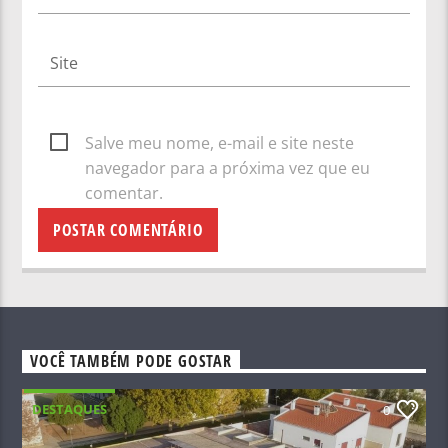
Salve meu nome, e-mail e site neste
navegador para a próxima vez que eu
comentar.
VOCÊ TAMBÉM PODE GOSTAR
DESTAQUES
0