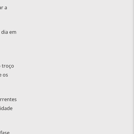
ar a
o dia em
 troço
e os
orrentes
sidade
fase