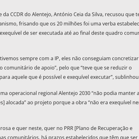
e da CCDR do Alentejo, António Ceia da Silva, recusou que 
anismo, frisando que os 20 milhões foi uma verba estabele
“exequível de ser executada até ao final deste quadro comun
tivemos sempre com a IP, eles não conseguiam concretizar
 comunitário de apoio”, pelo que “teve que se reduzir o
ra aquele que é possível e exequível executar”, sublinhou
rama operacional regional Alentejo 2030 “não podia manter 
es] alocada” ao projeto porque a obra “não era exequível n
rosa e quer neste, quer no PRR [Plano de Recuperação e
mas comunitários, há prazos estabelecidos que têm que ser