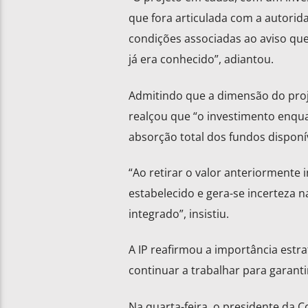
que fora articulada com a autorid
condições associadas ao aviso qu
já era conhecido”, adiantou.
Admitindo que a dimensão do proje
realçou que “o investimento enqu
absorção total dos fundos disponív
“Ao retirar o valor anteriormente 
estabelecido e gera-se incerteza 
integrado”, insistiu.
A IP reafirmou a importância estr
continuar a trabalhar para garanti
Na quarta-feira, o presidente da C