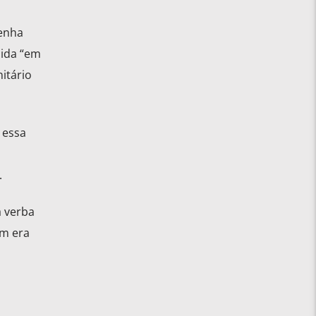
tenha
cida “em
itário
 essa
.
a verba
em era