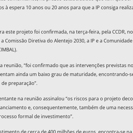
s à espera 10 anos ou 20 anos para que a IP consiga realiz
ra este projeto foi confirmada, na terça-feira, pela CCDR, n
 a Comissão Diretiva do Alentejo 2030, a IP e a Comunidade
CIMBAL).
 reunião, “foi confirmado que as intervenções previstas no
esentam ainda um baixo grau de maturidade, encontrando-s
 de preparação”.
sentante na reunião assinalou “os riscos para o projeto dec
financiamento e, consequentemente, também de uma neces
processo formal de investimento”.
timento de cerca de 400 milhões de euros, encontra-se na 