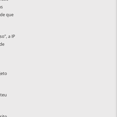
as
ade que
o”, a IP
 de
jeto
eteu
ito,