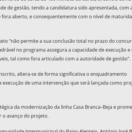
ade de gestão, tendo a candidatura sido apresentada, com 
e fora aberto, e consequentemente com o nível de maturid
to “não permite a sua conclusão total no prazo do concurs
adrável no programa assegura a capacidade de execução e
eis, tal como fora articulado com a autoridade de gestão”.
inscrito, altera-se de forma significativa o enquadramento
na execução de uma intervenção que será lançada como pro
atégica da modernização da linha Casa Branca–Beja e prom
r o avanço do projeto.
omunidade Intermunicipal do Baixo Alentejo, António José Br