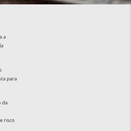
a a
da
o
sta para
o da
e risco