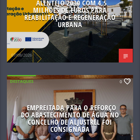
ALENTEJO 2030 COM 4,5
MILHÕES DE EUROS PARA
REABILITAÇÃO E REGENERAÇÃO
URBANA
07/08/2026
DESTAQUES
0
EMPREITADA PARA O REFORÇO
DO ABASTECIMENTO DE ÁGUA NO
CONCELHO DE ALJUSTREL FOI
CONSIGNADA