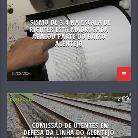
SISMO DE 3,4 NA ESCALA DE
RICHTER ESTA MADRUGADA
ABALOU PARTE DO BAIXO
ALENTEJO
10/08/2026
DESTAQUES
0
COMISSÃO DE UTENTES EM
DEFESA DA LINHA DO ALENTEJO