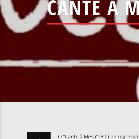
CANTE À M
O “Cante à Mesa” está de regresso 