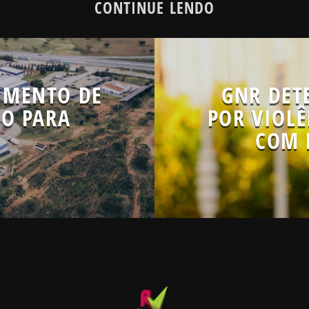
CONTINUE LENDO
CIMENTO DE
GNR DET
RO PARA
POR VIOLÊ
COM 