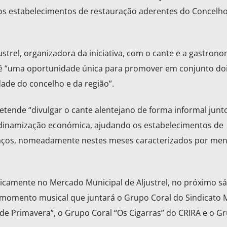
 os estabelecimentos de restauração aderentes do Concelh
trel, organizadora da iniciativa, com o cante e a gastrono
a é “uma oportunidade única para promover em conjunto do
ade do concelho e da região”.
etende “divulgar o cante alentejano de forma informal junt
dinamização económica, ajudando os estabelecimentos de
paços, nomeadamente nestes meses caracterizados por me
icamente no Mercado Municipal de Aljustrel, no próximo s
 momento musical que juntará o Grupo Coral do Sindicato 
s de Primavera”, o Grupo Coral “Os Cigarras” do CRIRA e o G