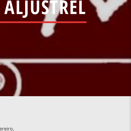
 ALJUSTREL
ereiro,