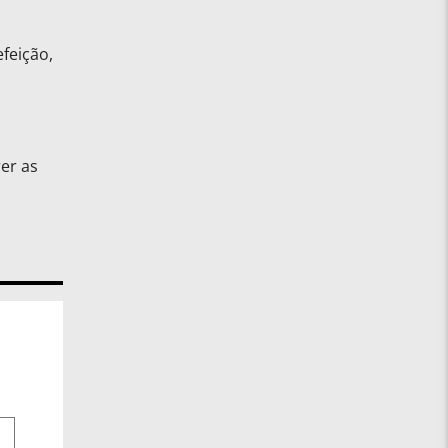
feição,
er as