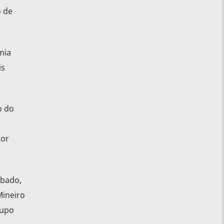
o de
mia
is
o do
nor
ábado,
Mineiro
rupo