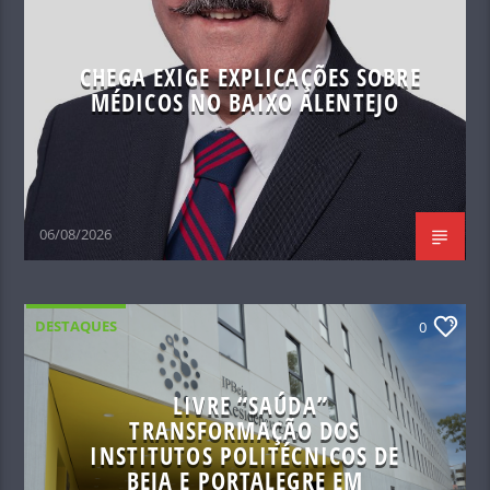
CHEGA EXIGE EXPLICAÇÕES SOBRE
MÉDICOS NO BAIXO ALENTEJO
06/08/2026
DESTAQUES
0
LIVRE “SAÚDA”
TRANSFORMAÇÃO DOS
INSTITUTOS POLITÉCNICOS DE
BEJA E PORTALEGRE EM