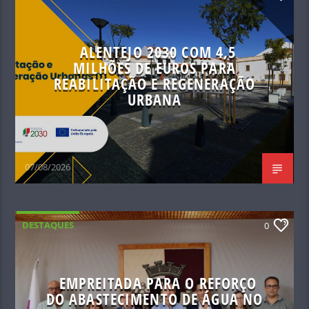
ALENTEJO 2030 COM 4,5
MILHÕES DE EUROS PARA
REABILITAÇÃO E REGENERAÇÃO
URBANA
07/08/2026
DESTAQUES
0
EMPREITADA PARA O REFORÇO
DO ABASTECIMENTO DE ÁGUA NO