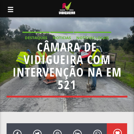
DESTAQUES
NOTICIAS
NOTÍCIAS LOCAIS
CÂMARA DE
NOTÍCIAS NACIONAIS
VIDIGUEIRA COM
INTERVENÇÃO NA EM
521