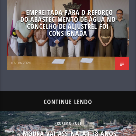
EMPREITADA PARA O REFORÇO
DO ABASTECIMENTO DE ÁGUA NO
CONCELHO DE ALJUSTREL FOI
CONSIGNADA
07/08/2026
CONTINUE LENDO
PRÓXIMO POST
MOURA VAI ASSINALAR 38 ANOS