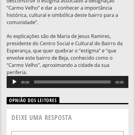
desconstruir o estigma associado à designação
“Carmo Velho” е dar a conhecer a importância
histórica, cultural e simbólica deste bairro para a
comunidade”.
As explicações são de Maria de Jesus Ramires,
presidente do Centro Social e Cultural do Bairro da
Esperança, que quer quebrar o “estigma” e “que
envolve este bairro de Beja, conhecido como o
“Carmo Velho”, aproximando a cidade da sua
periferia.
Reprodutor
00:00
00:00
de
áudio
OPNIÃO DOS LEITORES
DEIXE UMA RESPOSTA