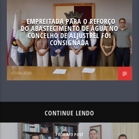
EMPREITADA PARA O REFORÇO
DO ABASTECIMENTO DE ÁGUA NO
CONCELHO DE ALJUSTREL FOI
CONSIGNADA
07/08/2026
CONTINUE LENDO
PRÓXIMO POST