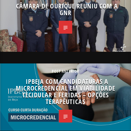
CÂMARA DE OURIQUE REUNIU COM A
GNR
POST ANTERIOR
IPBEJA COM CANDIDATURAS A
MICROCREDENCIAL EM VIABILIDADE
TECIDULAR E FERIDAS – OPÇÕES
TERAPÊUTICAS