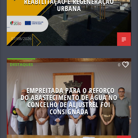
REABILITAÇÃO E REGENERAÇÃO
URBANA
07/08/2026
DESTAQUES
0
EMPREITADA PARA O REFORÇO
DO ABASTECIMENTO DE ÁGUA NO
CONCELHO DE ALJUSTREL FOI
CONSIGNADA