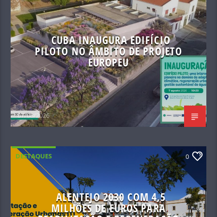
CUBA INAUGURA EDIFÍCIO
PILOTO NO ÂMBITO DE PROJETO
EUROPEU
07/08/2026
DESTAQUES
0
ALENTEJO 2030 COM 4,5
MILHÕES DE EUROS PARA