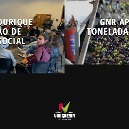
OURIQUE
GNR AP
ÃO DE
TONELADA
SOCIAL