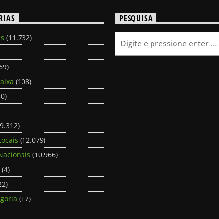
RIAS
PESQUISA
es
(11.732)
69)
aixa
(108)
0)
9.312)
Locais
(12.079)
Nacionais
(10.966)
(4)
22)
goria
(17)