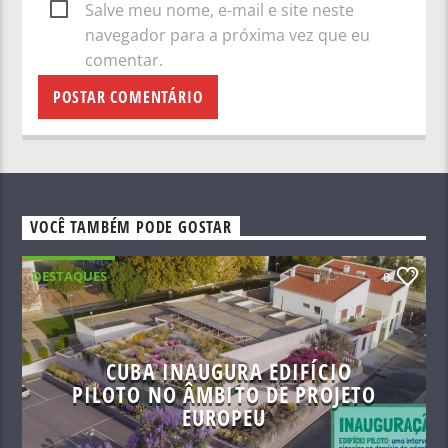
Salve meu nome, e-mail e site neste
navegador para a próxima vez que eu
comentar.
VOCÊ TAMBÉM PODE GOSTAR
DESTAQUES
0
CUBA INAUGURA EDIFÍCIO
PILOTO NO ÂMBITO DE PROJETO
EUROPEU